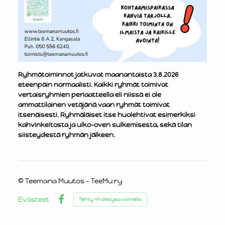
Ryhmätoiminnot jatkuvat maanantaista 3.8.2026
eteenpäin normaalisti. Kaikki ryhmät toimivat
vertaisryhmien periaatteella eli niissä ei ole
ammattilainen vetäjänä vaan ryhmät toimivat
itsenäisesti. Ryhmäläiset itse huolehtivat esimerkiksi
kahvinkeitosta ja ulko-oven sulkemisesta, sekä tilan
siisteydestä ryhmän jälkeen.
©
Teemana Muutos - TeeMu ry
Evästeet
Tehty Yhdistysavaimella
Facebook