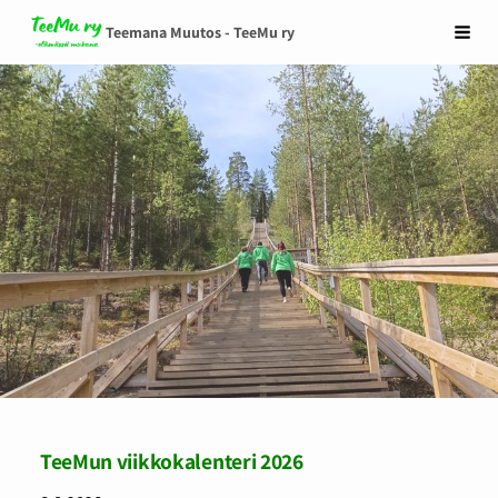
Siirry
Teemana Muutos - TeeMu ry
Vali
sivun
sisältöön
TeeMun viikkokalenteri 2026