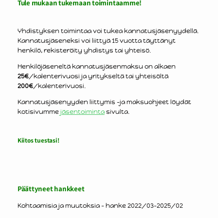
Tule mukaan tukemaan toimintaamme!
Yhdistyksen toimintaa voi tukea kannatusjäsenyydellä.
Kannatusjäseneksi voi liittyä 15 vuotta täyttänyt
henkilö, rekisteröity yhdistys tai yhteisö.
Henkilöjäseneltä kannatusjäsenmaksu on alkaen
25€
/kalenterivuosi ja yritykseltä tai yhteisöltä
200€
/kalenterivuosi.
Kannatusjäsenyyden liittymis -ja maksuohjeet löydät
kotisivumme
jäsentoiminta
sivulta.
Kiitos tuestasi!
Päättyneet hankkeet
Kohtaamisia ja muutoksia - hanke 2022/03-2025/02