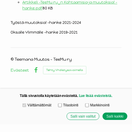
Artikkeli -TeeMu ry_n Kohtaamisia ja muutoksia! -
hanke.pdf
80 KB
Työstä muutoksia! -hanke 2021-2024
Oksalle Ylimmälle -hanke 2019-2021
©
Teemana Muutos - TeeMu ry
Evästeet
Tehty Yhdistysavaimella
Facebook
Tällä sivustolla käytetään evästeitä.
Lue lisää evästeistä.
Valitse käytettävät evästeet
Välttämättömät
Tilastointi
Markkinointi
Salli vain valitut
Salli kaikki