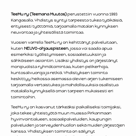
TeeMu ry (Teemana Muutos)
perustettiin vuonna 1993
Kangasalla. Yhdistys syntyi tarpeesta tukea työikäisiä,
erityisesti työttömiä, tarjoamalla matalan kynnyksen
neuvontaa ja yhteisöllistä toimintaa.
Vuosien varrella TeeMu ry on kehittänyt palveluitaan,
kuten
NEUVO-ohjauspisteen
, jossa voi saada apua
esimerkiksi työllistymiseen, sosiaalietuuksiin ja
sähköiseen asiointiin. Lisäksi yhdistys on järjestänyt
monipuolista ryhmätoimintaa, kuten pelikerhoja,
kuntosalivuoroja ja retkiä. Yhdistyksen toiminta
keskittyy heikossa asemassa olevien arjen tukemiseen
tarjoamalla vertaistukea ja mahdollisuuksia osallistua
matalalla kynnyksellä oman tarpeen mukaisesti eri
toimintoihin.
TeeMu ry on kasvanut tärkeäksi paikalliseksi toimijaksi,
joka tekee yhteistyötä muun muassa Pirkanmaan
hyvinvointialueen, sosiaalipalveluiden, kaupungin
palveluiden ja terveydenhuollon sekä muiden järjestöjen
kanssa. Yhdistyksen toiminta on säilynyt