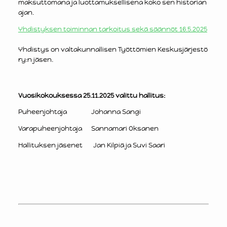
maksuttomana ja luottamuksellisena koko sen historian
ajan.
Yhdistyksen toiminnan tarkoitus sekä säännöt 16.5.2025
Yhdistys on valtakunnallisen Työttömien Keskusjärjestö
ry:n jäsen.
Vuosikokouksessa 25.11.2025 valittu hallitus:
Puheenjohtaja Johanna Sangi
Varapuheenjohtaja Sannamari Oksanen
Hallituksen jäsenet Jan Kilpiä ja Suvi Saari