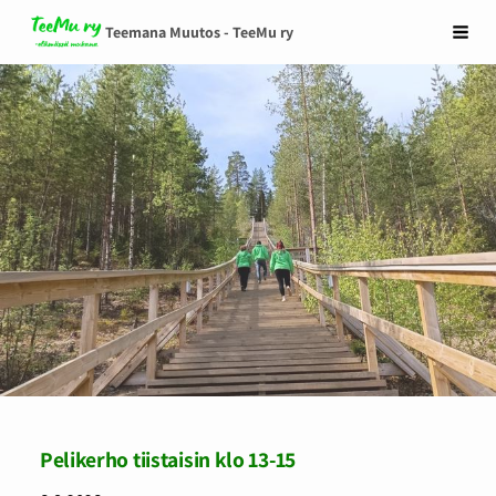
Siirry
Teemana Muutos - TeeMu ry
Vali
sivun
sisältöön
Pelikerho tiistaisin klo 13-15