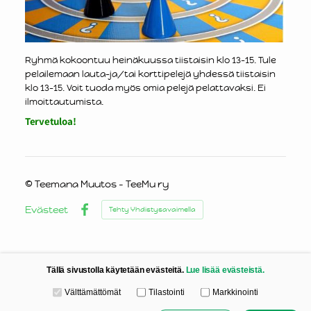
Ryhmä kokoontuu heinäkuussa tiistaisin klo 13-15. Tule
pelailemaan lauta-ja/tai korttipelejä yhdessä tiistaisin
klo 13-15. Voit tuoda myös omia pelejä pelattavaksi. Ei
ilmoittautumista.
Tervetuloa!
©
Teemana Muutos - TeeMu ry
Evästeet
Tehty Yhdistysavaimella
Facebook
Tällä sivustolla käytetään evästeitä.
Lue lisää evästeistä.
Valitse käytettävät evästeet
Välttämättömät
Tilastointi
Markkinointi